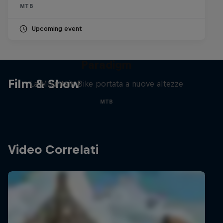
MTB
Upcoming event
Paradigm
Film & Show
La Mountain Bike portata a nuove altezze
MTB
Video Correlati