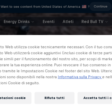
Continue
Want to see content from United States of America
?
Energy Drinks
Eventi
Atleti
Red Bull TV
ito Web utilizza cookie tecnicamente necessari. Con il tuo con
to Web utilizzerà cookie aggiuntivi (inclusi cookie di terze parti
e simili per il funzionamento del nostro sito, per scopi di mark
orare la tua esperienza online. Puoi revocare il tuo consenso in 
ramite le Impostazioni Cookie nel footer del sito Web. Ulterio
oni sono disponibili nella nostra
Informativa sulla Privacy
e nel
oni Cookie di seguito.
stazioni cookie
Rifiuta tutti
Accetta tutti i 