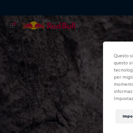
Questo s
questo si
tecnologi
per migli
momento t
informazi
Impostazi
Impo