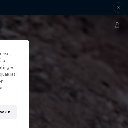
senso,
) o
eting e
qualsiasi
ri
le
cookie