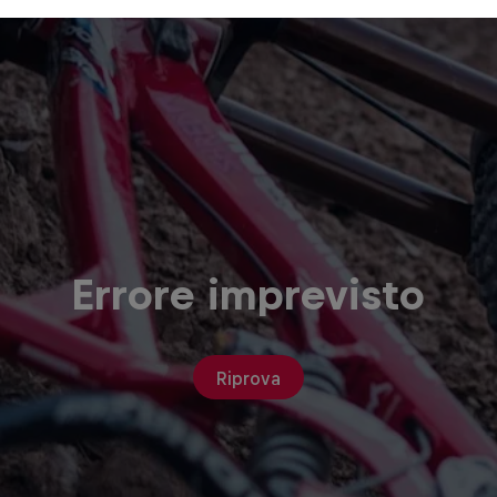
Errore imprevisto
Riprova