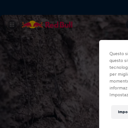
Questo s
questo si
tecnologi
per migli
momento t
informazi
Impostazi
Impo