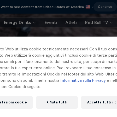
Continue
Want to see content from United States of America
?
Energy Drinks
Eventi
Atleti
Red Bull TV
ito Web utilizza cookie tecnicamente necessari. Con il tuo con
to Web utilizzerà cookie aggiuntivi (inclusi cookie di terze parti
e simili per il funzionamento del nostro sito, per scopi di mark
orare la tua esperienza online. Puoi revocare il tuo consenso in 
ramite le Impostazioni Cookie nel footer del sito Web. Ulterio
oni sono disponibili nella nostra
Informativa sulla Privacy
e nel
oni Cookie di seguito.
stazioni cookie
Rifiuta tutti
Accetta tutti i 