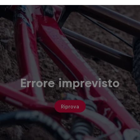
Errore imprevisto
Riprova