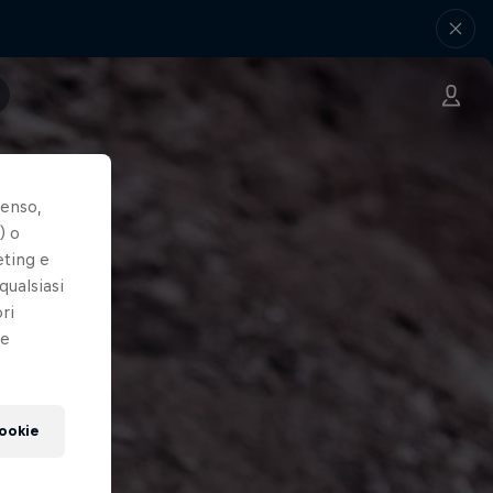
senso,
) o
eting e
qualsiasi
ri
le
cookie