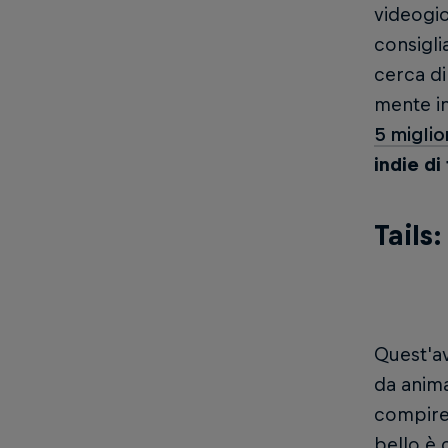
videogio
consigli
cerca di
mente in
5 miglio
indie di
Tails
Quest'av
da anima
compiret
bello è 