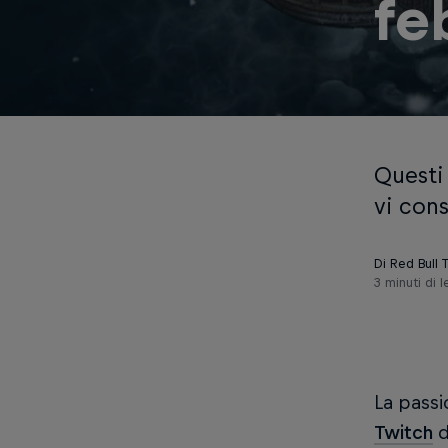
fe
Questi
vi con
Di Red Bull
3 minuti di l
La passi
Twitch
d