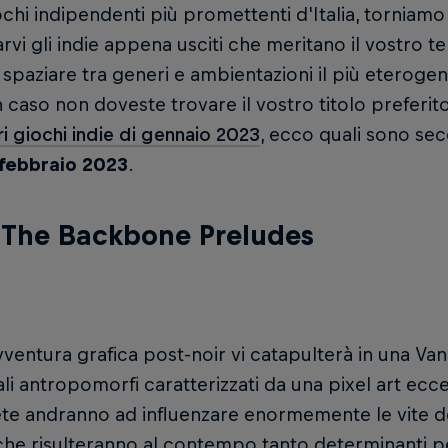
chi indipendenti più promettenti d'Italia, tornia
arvi gli indie appena usciti che meritano il vostro 
 spaziare tra generi e ambientazioni il più eterogen
 caso non doveste trovare il vostro titolo preferi
ri giochi indie di gennaio 2023
, ecco quali sono se
 febbraio 2023
.
: The Backbone Preludes
ventura grafica post-noir vi catapulterà in una Va
li antropomorfi caratterizzati da una pixel art ecce
e andranno ad influenzare enormemente le vite dei 
che risulteranno al contempo tanto determinanti pe