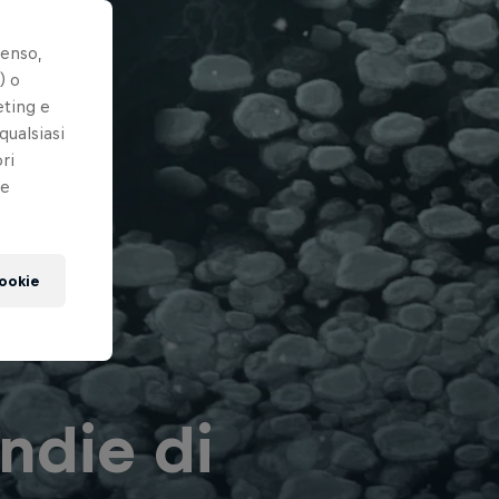
senso,
) o
eting e
qualsiasi
ri
le
cookie
indie di