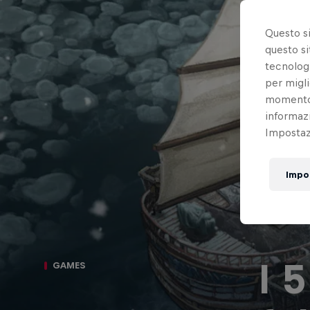
Questo s
questo si
tecnologi
per migli
momento t
informazi
Impostazi
Impo
I 
GAMES