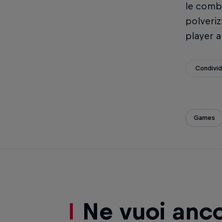
le combo
polveriz
player a
Condivid
Games
Ne vuoi anc