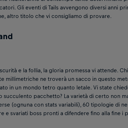
iocatori. Gli eventi di Tails avvengono diversi anni pr
, altro titolo che vi consigliamo di provare.
rand
oscurità e la follia, la gloria promessa vi attende. C
te millimetriche ne troverà un sacco in questo met
to in un mondo tetro quanto letale. Vi state chie
o succulento pacchetto? La varietà di certo non ma
erse (ognuna con stats variabili), 60 tipologie di n
e e svariati boss pronti a difendere fino alla fine i 