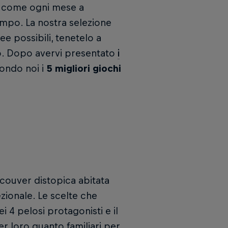
mo come ogni mese a
tempo. La nostra selezione
ee possibili, tenetelo a
to. Dopo avervi presentato
i
condo noi i
5 migliori giochi
ncouver distopica abitata
zionale. Le scelte che
4 pelosi protagonisti e il
r loro quanto familiari per