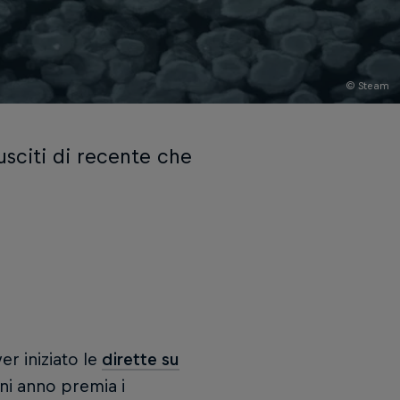
© Steam
usciti di recente che
er iniziato le
dirette su
gni anno premia i