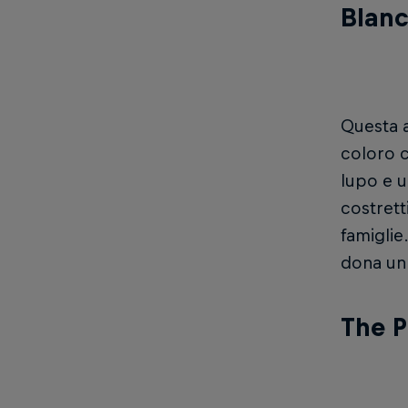
Blan
Questa a
coloro c
lupo e u
costrett
famiglie
dona un 
The P