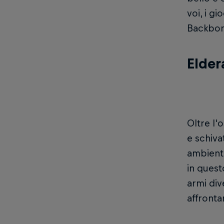
voi, i g
Backbone
Elde
Oltre l'
e schiva
ambienta
in quest
armi div
affrontar