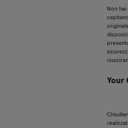
Non hai 
capitano
original
disposiz
presenta
sicurezz
riuscira
Your 
Chiudiam
realizza