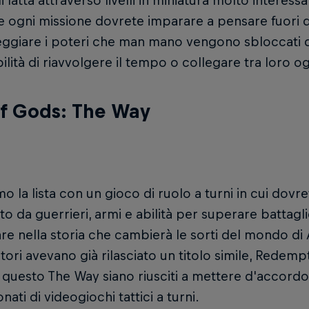
i latta attraverso livelli in miniatura molto interessa
 ogni missione dovrete imparare a pensare fuori d
ggiare i poteri che man mano vengono sbloccati 
bilità di riavvolgere il tempo o collegare tra loro og
f Gods: The Way
o la lista con un gioco di ruolo a turni in cui dov
 da guerrieri, armi e abilità per superare battagl
re nella storia che cambierà le sorti del mondo di 
tori avevano già rilasciato un titolo simile, Rede
questo The Way siano riusciti a mettere d'accordo 
nati di videogiochi tattici a turni.