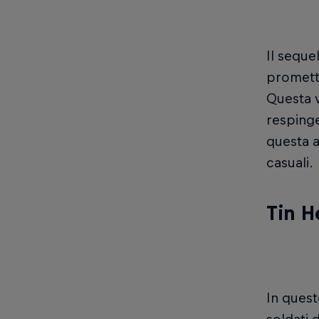
Il seque
promette
Questa v
respinge
questa a
casuali.
Tin H
In quest