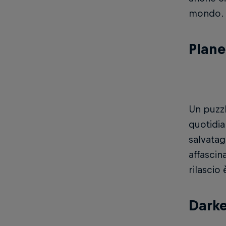
mondo.
Plane
Un puzzl
quotidia
salvatag
affascin
rilascio
Darke