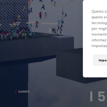
Questo s
questo si
tecnologi
per migli
momento t
informazi
Impostazi
Impo
I 
GAMES