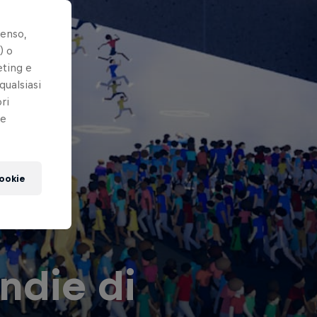
senso,
) o
eting e
qualsiasi
ri
le
cookie
indie di