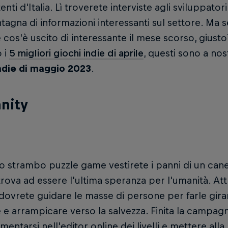
nti d'Italia. Lì troverete interviste agli sviluppator
agna di informazioni interessanti sul settore. Ma se
 cos'è uscito di interessante il mese scorso, gius
 i
5 migliori giochi indie di aprile
, questi sono a nos
indie di maggio 2023
.
nity
o strambo puzzle game vestirete i panni di un cane
itrova ad essere l'ultima speranza per l'umanità. Att
i dovrete guidare le masse di persone per farle girar
e e arrampicare verso la salvezza. Finita la campag
mentarsi nell'editor online dei livelli e mettere alla