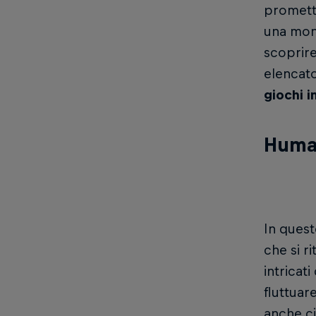
promette
una mont
scoprire
elencato
giochi 
Huma
In quest
che si r
intricat
fluttuar
anche ci