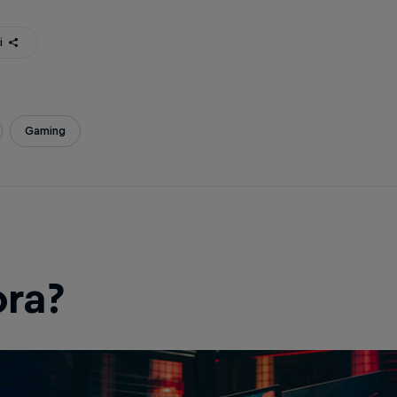
i
Gaming
ora?