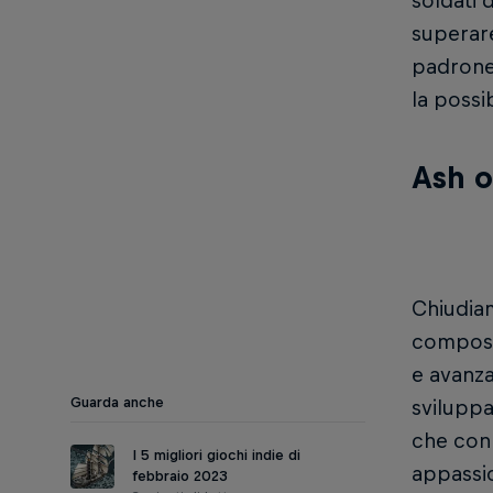
soldati d
superare
padrone
la possi
Ash o
Chiudiam
composto
e avanza
Guarda anche
sviluppa
che con 
I 5 migliori giochi indie di
appassio
febbraio 2023