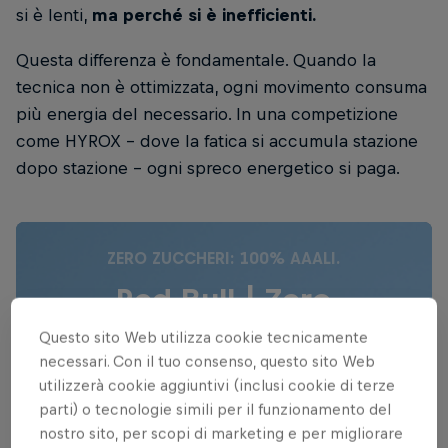
si è lenti,
ma perché si è inefficienti.
Questa differenza è fondamentale. Quando la
tecnica non è ottimizzata, ogni movimento consuma
più energia del necessario. In una competizione
come HYROX - dove la fatica si accumula stazione
dopo stazione - ogni spreco energetico si paga.
ZERO ZUCCHERI: 100% AAALI.
Red Bull | Zero
Questo sito Web utilizza cookie tecnicamente
Scopri di più
necessari. Con il tuo consenso, questo sito Web
utilizzerà cookie aggiuntivi (inclusi cookie di terze
parti) o tecnologie simili per il funzionamento del
nostro sito, per scopi di marketing e per migliorare