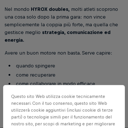
Nel mondo
HYROX doubles,
molti atleti scoprono
una cosa solo dopo la prima gara: non vince
semplicemente la coppia più forte, ma quella che
gestisce meglio
strategia, comunicazione ed
energia.
Avere un buon motore non basta. Serve capire:
quando spingere
come recuperare
come collaborare in modo efficace
In questa guida scopri come ottimizzare la tua
Questo sito Web utilizza cookie tecnicamente
necessari. Con il tuo consenso, questo sito Web
performance HYROX doubles con i consigli di
utilizzerà cookie aggiuntivi (inclusi cookie di terze
Saverio Ricciuti, HYROX trainer.
parti) o tecnologie simili per il funzionamento del
nostro sito, per scopi di marketing e per migliorare