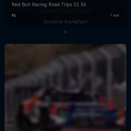
Open The Doors
Scuderia AlphaTauri
F1