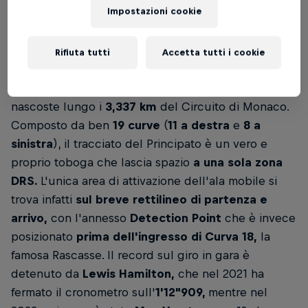
Impostazioni cookie
F1
Max Verstappen, Lando Norris e gli altri 18
Rifiuta tutti
Accetta tutti i cookie
protagonisti del Mondiale 2024 di Formula 1
dovranno vedersela con le innumerevoli insidie
nascoste lungo i
3,337 km
del Circuito di Monaco.
Composto da ben
19 curve
(
11 a destra
e
8 a
sinistra
), il tracciato del Principato è un vero e
proprio toboga che lascia spazio
a una sola zona
DRS.
L'unica area di attivazione dell'ala mobile si
trova infatti
sul breve rettilineo di partenza e
arrivo,
con l'annesso
Detection Point
che è invece
posizionato
prima dell'ingresso di Curva 18,
la
famosa Rascasse. Il record sul giro in gara è
detenuto da
Lewis Hamilton,
che nel 2021 ha
fermato il cronometro sull'
1'12"909,
mentre nel