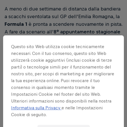
A meno di due settimane di distanza dalla bandiera
a scacchi sventolata sul GP dell'Emilia Romagna, la
Formula 1
è pronta a scendere nuovamente in pista.
A fare da scenario all'
8° appuntamento stagionale
del Circus sarà il
Circuito di Monaco,
uno dei più
Questo sito Web utilizza cookie tecnicamente
famosi e iconici nel mondo del Motorsport.
necessari. Con il tuo consenso, questo sito Web
utilizzerà cookie aggiuntivi (inclusi cookie di terze
parti) o tecnologie simili per il funzionamento del
Guarda anche
nostro sito, per scopi di marketing e per migliorare
la tua esperienza online. Puoi revocare il tuo
Giorgio Terruzzi racconta la Formula 1 | I
podcast
consenso in qualsiasi momento tramite le
Impostazioni Cookie nel footer del sito Web.
Le più belle storie di Motorsport raccontate
dalla sua inconfondibile voce
Ulteriori informazioni sono disponibili nella nostra
Informativa sulla Privacy
e nelle Impostazioni
Cookie di seguito.
Le info sul GP di Monaco 2024 di