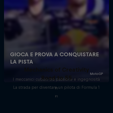
Mechanics of Creativity
Road to 55
I meccanici cubani tra passione e ingegnosità
La strada per diventare un pilota di Formula 1
F1
F1