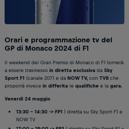
Orari e programmazione tv del
GP di Monaco 2024 di F1
Il weekend del Gran Premio di Monaco di F1 tornerà
a essere trasmesso
in diretta esclusiva
da
Sky
Sport F1
(canale 207) e da
NOW TV,
con
TV8
che
proporrà invece
in differita
le
qualifiche
e la
gara.
Venerdì 24 maggio
13:30 – 14:30 -> FP1
| diretta su Sky Sport F1 e
NOW TV
17:00 – 18:00 -> FP2
| diretta su Sky Sport F1 e