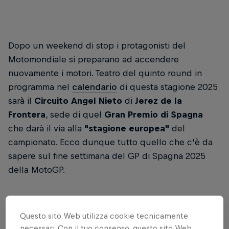
Dopo un weekend di stop i protagonisti del
Motomondiale si preparano ad accendere
nuovamente i motori. Teatro del quinto round in
programma nel
calendario
di questa stagione 2025
sarà il
Circuito Angel Nieto
di
Jerez de la
Frontera
, sede di quel
Gran Premio di Spagna
che darà il via alla
"stagione europea"
del
campionato. Ecco dunque tutto quello che c'è da
sapere sul fine settimana del GP di Spagna 2025
della MotoGP.
Le info sul GP di Spagna 2025 di
MotoGP
Questo sito Web utilizza cookie tecnicamente
necessari. Con il tuo consenso, questo sito Web