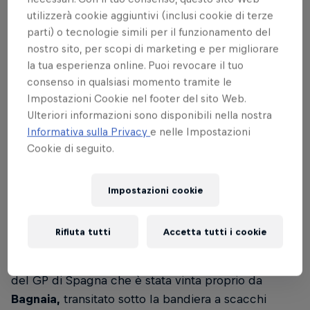
utilizzerà cookie aggiuntivi (inclusi cookie di terze
Costruito nel
1986
e inserito nel calendario del
parti) o tecnologie simili per il funzionamento del
Motomondiale già a partire dall'anno successivo,
nostro sito, per scopi di marketing e per migliorare
quello ora intitolato al compianto
Angel Nieto
è
la tua esperienza online. Puoi revocare il tuo
uno dei circuiti più iconici e famosi della storia
consenso in qualsiasi momento tramite le
delle corse. Un giro di pista del circuito di Jerez, il
Impostazioni Cookie nel footer del sito Web.
cui layout è caratterizzato da
8 curve a destra
e
5
Ulteriori informazioni sono disponibili nella nostra
curve a sinistra e da un,
è lungo
4,42 km.
Il Gran
Informativa sulla Privacy
e nelle Impostazioni
Premio di Spagna della
MotoGP
si disputerà su una
Cookie di seguito.
distanza di
25 giri
(pari a 110,58 km in totale),
mentre
Moto2
e
Moto3
per completare la propria
Impostazioni cookie
gara dovranno portare a termine rispettivamente
21
e
19 passaggi.
Il record sul giro in gara appartiene
Rifiuta tutti
Accetta tutti i cookie
a
Pecco Bagnaia,
che nel 2024 ha fermato il
cronometro sull'
1'37"449,
con la passata edizione
del GP di Spagna che è stata vinta proprio da
Bagnaia,
transitato sotto la bandiera a scacchi