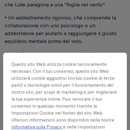
che Luke paragona a una "foglia nel vento".
• Un addestramento rigoroso, che comprende la
collaborazione con uno psicologo e un
addestratore per aiutarlo a raggiungere il giusto
equilibrio mentale prima del volo.
L'aereo è stato sottoposto a una riduzione estrema
del peso. Ogni vite che poteva essere rimossa e
Questo sito Web utilizza cookie tecnicamente
sostituita è stata sostituita con un'altra più leggera
necessari. Con il tuo consenso, questo sito Web
in titanio. Anche il pannello, il sedile, le ruote e
utilizzerà cookie aggiuntivi (inclusi cookie di terze
parti) o tecnologie simili per il funzionamento del
persino il rivestimento sono stati sostituiti con
nostro sito, per scopi di marketing e per migliorare
versioni più leggere. Il flusso d'aria intorno alla
la tua esperienza online. Puoi revocare il tuo
coda dell'aereo è stato leggermente modificato per
consenso in qualsiasi momento tramite le
mantenere il controllo anche a velocità inferiori.
Impostazioni Cookie nel footer del sito Web.
Sono state compiute altre modifiche, tra cui
Ulteriori informazioni sono disponibili nella nostra
l'aggiunta di nitroglicerina, per aumentare
Informativa sulla Privacy
e nelle Impostazioni