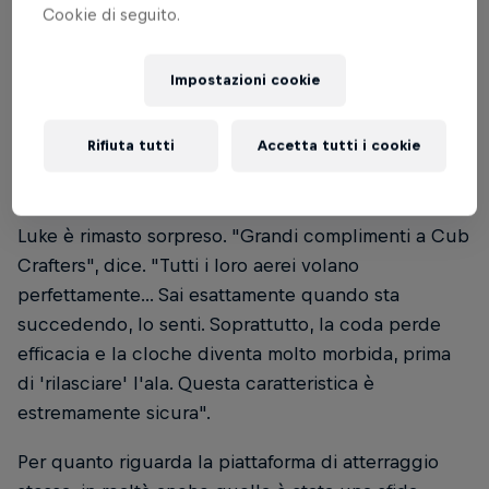
temporaneamente la potenza del motore di 50 CV,
Cookie di seguito.
modifiche ai generatori di vortici per far perdere
portanza alla coda a una velocità ancora più ridotta,
Impostazioni cookie
in modo tale da migliorare la controllabilità, e lo
spostamento del serbatoio principale del
Rifiuta tutti
Accetta tutti i cookie
carburante nella parte posteriore dell'aereo,
questo per facilitare una frenata più tempestiva.
Luke è rimasto sorpreso. "Grandi complimenti a Cub
Crafters", dice. "Tutti i loro aerei volano
perfettamente... Sai esattamente quando sta
succedendo, lo senti. Soprattutto, la coda perde
efficacia e la cloche diventa molto morbida, prima
di 'rilasciare' l'ala. Questa caratteristica è
estremamente sicura".
Per quanto riguarda la piattaforma di atterraggio