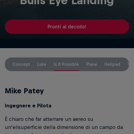
Bulls Eye Landing
Pronti al decollo!
Concept
Luke
Is It Possible
Plane
Helipad
To
Mike Patey
Ingegnere e Pilota
È chiaro che far atterrare un aereo su
un'elisuperficie della dimensione di un campo da