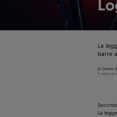
Lo
La legg
barre a
Di Claudio B
5 minuti di l
Secondo
La legg