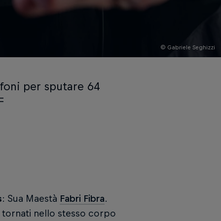
© Gabriele Seghizzi
ofoni per sputare 64
F
s
: Sua Maestà
Fabri Fibra
.
tornati nello stesso corpo