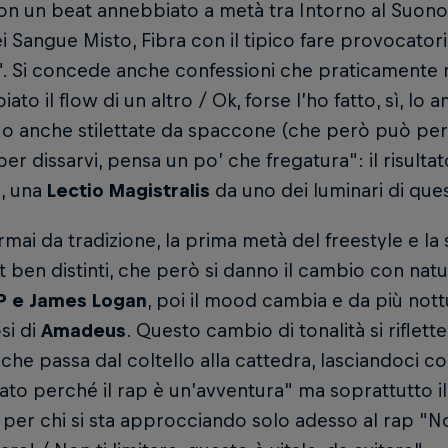
on un beat annebbiato a metà tra Intorno al Suono
i Sangue Misto, Fibra con il tipico fare provocatorio
". Si concede anche confessioni che praticamente 
iato il flow di un altro / Ok, forse l’ho fatto, sì, l
 o anche stilettate da spaccone (che però può pe
er dissarvi, pensa un po’ che fregatura": il risulta
, una
Lectio Magistralis
da uno dei luminari di ques
ai da tradizione, la prima metà del freestyle e l
 ben distinti, che però si danno il cambio con nat
P e James Logan
, poi il mood cambia e da più nott
si di
Amadeus
. Questo cambio di tonalità si riflet
, che passa dal coltello alla cattedra, lasciandoci
to perché il rap è un’avventura" ma soprattutto il
per chi si sta approcciando solo adesso al rap "No