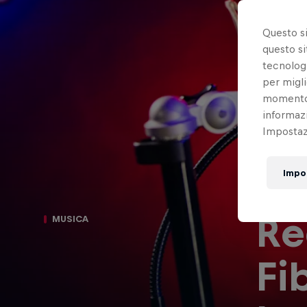
Questo s
questo si
tecnologi
per migli
momento t
informazi
Impostazi
Impo
Re
MUSICA
Fi