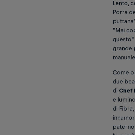
Lento, c
Porra de
puttana
"Mai cop
questo"
grande p
manuale
Come orm
due beat
di
Chef 
e lumino
di Fibra
innamora
paterno 