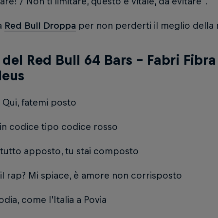
re! / Non ti limitare, questo è vitale, da evitare".
 a
Red Bull Droppa
per non perderti il meglio della 
 del Red Bull 64 Bars - Fabri Fibr
eus
 Qui, fatemi posto
 in codice tipo codice rosso
 tutto apposto, tu stai composto
 il rap? Mi spiace, è amore non corrisposto
 odia, come l’Italia a Povia