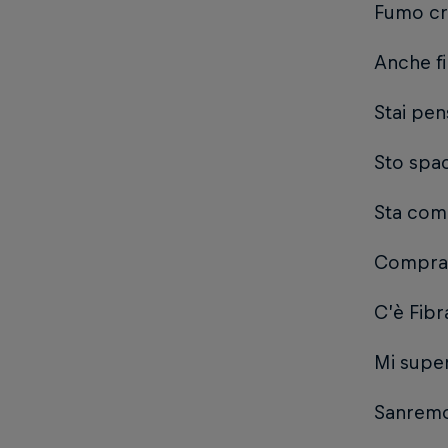
Fumo cra
Anche fi
Stai pen
Sto spa
Sta comi
Compra i
C’è Fibr
Mi super
Sanremo