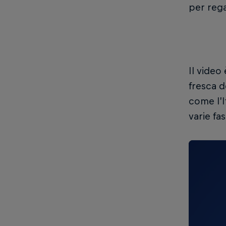
per rega
Il video
fresca d
come l’I
varie fa