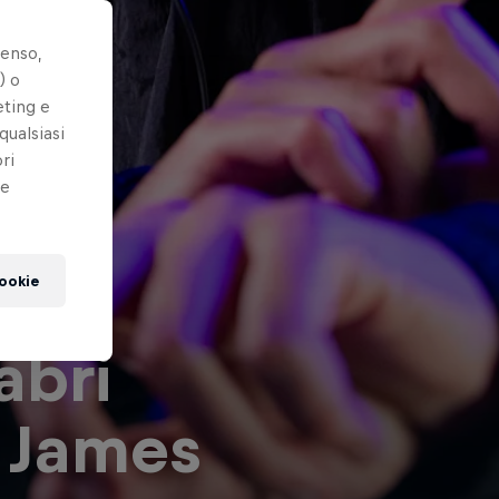
senso,
) o
eting e
qualsiasi
ri
le
cookie
abri
, James