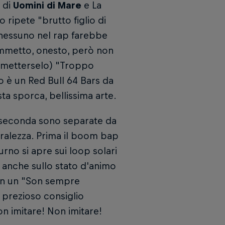
 di
Uomini di Mare
e La
 ripete "brutto figlio di
nessuno nel rap farebbe
o ammetto, onesto, però non
rmetterselo) "Troppo
to è un Red Bull 64 Bars da
ta sporca, bellissima arte.
a seconda sono separate da
uralezza. Prima il boom bap
urno si apre sui loop solari
te anche sullo stato d'animo
 con un "Son sempre
 prezioso consiglio
n imitare! Non imitare!