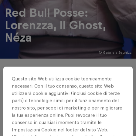
Red Bull Posse:
Lorenzza, Il Ghost,
Néza
© Gabriele Seghizzi
Nel nuovo episodio del freestyle di
Questo sito Web utilizza cookie tecnicamente
gruppo, tre emergenti che rimano con
necessari. Con il tuo consenso, questo sito Web
una profondità incredibile
utilizzerà cookie aggiuntivi (inclusi cookie di terze
parti) o tecnologie simili per il funzionamento del
Di Claudio Biazzetti
nostro sito, per scopi di marketing e per migliorare
2 minuti di lettura
Published on
27.06.2025 · 19:29 UTC
la tua esperienza online. Puoi revocare il tuo
consenso in qualsiasi momento tramite le
Impostazioni Cookie nel footer del sito Web.