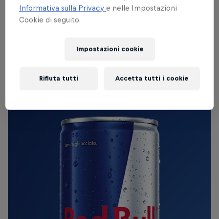
campionato può eguagliare.
Informativa sulla Privacy
e nelle Impostazioni
Cookie di seguito.
RED BULL ORIGINALE
Impostazioni cookie
Red Bull Energy Drink
Rifiuta tutti
Accetta tutti i cookie
Scopri di più