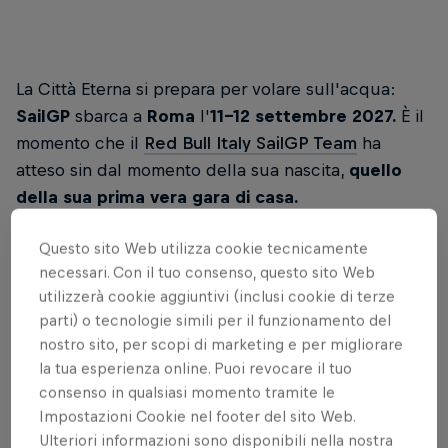
La Città Eterna si prepara per volare sull'acqua:
SailGP
sbarca a
Roma
l'
11-12 settembre 2027.
È il
momento che il
Red Bull Italy SailGP Team
ha
atteso sin dal momento della sua nascita,
quello
della sua prima vera gara di casa.
L'Italy Sail Grand Prix di Roma avrà luogo in un
Questo sito Web utilizza cookie tecnicamente
campo di regata appositamente costruito presso il
necessari. Con il tuo consenso, questo sito Web
Porto Turistico
della capitale, segnando l'inizio di
utilizzerà cookie aggiuntivi (inclusi cookie di terze
parti) o tecnologie simili per il funzionamento del
una partnership triennale tra SailGP, il Comune di
nostro sito, per scopi di marketing e per migliorare
Roma e la Regione Lazio.
Catamarani F50
che
la tua esperienza online. Puoi revocare il tuo
sfrecciano
a oltre 100 km/h
al largo della costa di
consenso in qualsiasi momento tramite le
Ostia, con il Colosseo all'orizzonte e la città di Roma
Impostazioni Cookie nel footer del sito Web.
come sfondo:
un palcoscenico che nessun altro
Ulteriori informazioni sono disponibili nella nostra