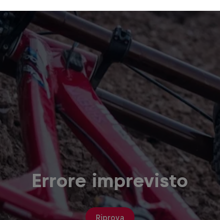
Errore imprevisto
Riprova