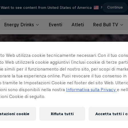
Continue
Want to see content from United States of America
?
Energy Drinks
Eventi
Atleti
Red Bull TV
ito Web utilizza cookie tecnicamente necessari. Con il tuo con
to Web utilizzerà cookie aggiuntivi (inclusi cookie di terze parti
e simili per il funzionamento del nostro sito, per scopi di mark
orare la tua esperienza online. Puoi revocare il tuo consenso in 
ramite le Impostazioni Cookie nel footer del sito Web. Ulterio
oni sono disponibili nella nostra
Informativa sulla Privacy
e nel
oni Cookie di seguito.
stazioni cookie
Rifiuta tutti
Accetta tutti i 