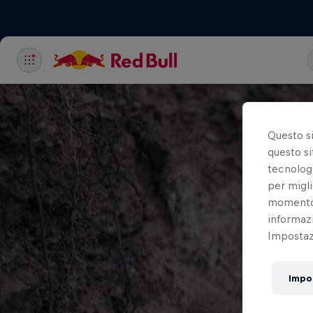
Questo s
questo si
tecnologi
per migli
momento t
informazi
Impostazi
Impo