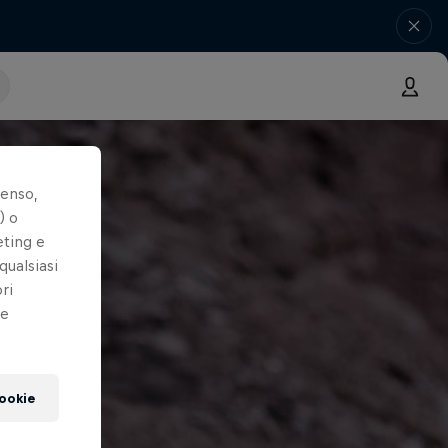
senso,
) o
eting e
qualsiasi
ri
le
cookie