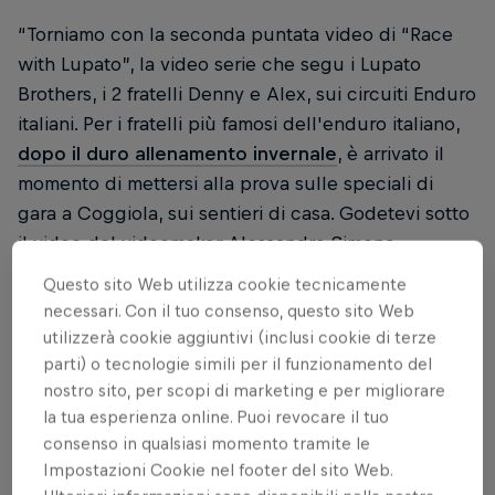
“Torniamo con la seconda puntata video di “Race
with Lupato”, la video serie che segu i Lupato
Brothers, i 2 fratelli Denny e Alex, sui circuiti Enduro
italiani. Per i fratelli più famosi dell'enduro italiano,
dopo il duro allenamento invernale
, è arrivato il
momento di mettersi alla prova sulle speciali di
gara a Coggiola, sui sentieri di casa. Godetevi sotto
il video del videomaker Alessandro Simone.
Questo sito Web utilizza cookie tecnicamente
necessari. Con il tuo consenso, questo sito Web
utilizzerà cookie aggiuntivi (inclusi cookie di terze
Cosa vuol dire gareggiare sui
parti) o tecnologie simili per il funzionamento del
propri sentieri?
nostro sito, per scopi di marketing e per migliorare
la tua esperienza online. Puoi revocare il tuo
consenso in qualsiasi momento tramite le
Alex: "La gara di casa ha sempre un sapore
Impostazioni Cookie nel footer del sito Web.
speciale. Tanta gente a fare il tifo, i volti sono