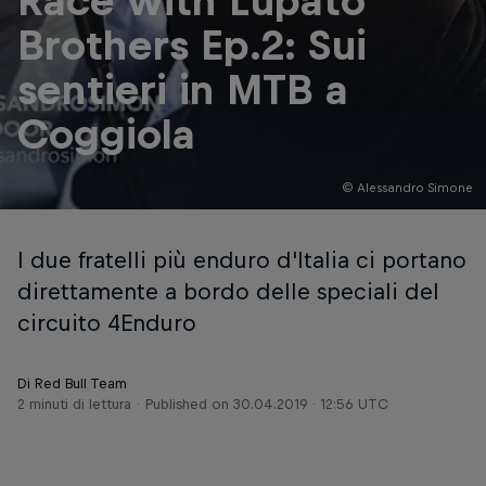
Race with Lupato
Brothers Ep.2: Sui
sentieri in MTB a
Coggiola
© Alessandro Simone
I due fratelli più enduro d'Italia ci portano
direttamente a bordo delle speciali del
circuito 4Enduro
Di Red Bull Team
2 minuti di lettura
Published on
30.04.2019 · 12:56 UTC