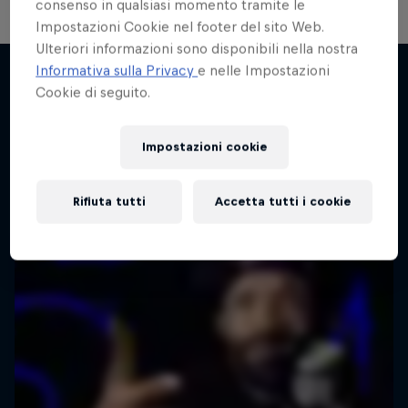
consenso in qualsiasi momento tramite le
Impostazioni Cookie nel footer del sito Web.
The Note
Ulteriori informazioni sono disponibili nella nostra
Informativa sulla Privacy
e nelle Impostazioni
I momenti e le menti che definiscono la musica
Until 18 - Prima dei 18 anni
Cookie di seguito.
moderna
Potrebbe interessarti anche
Da passione a professione
1 Stagione · 2 episodi
Impostazioni cookie
2 Stagioni · 14 episodi
MUSICA
SKATEBOARDING
Rifiuta tutti
Accetta tutti i cookie