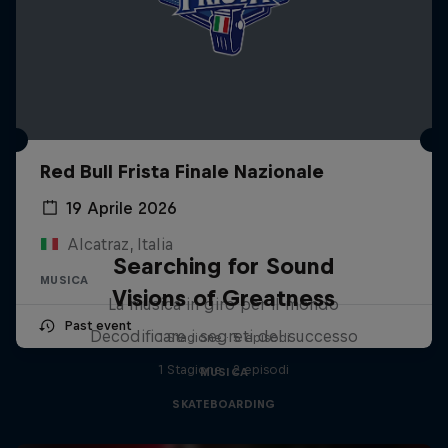
Red Bull Frista Finale Nazionale
19 Aprile 2026
Alcatraz, Italia
Searching for Sound
MUSICA
Visions of Greatness
La musica in giro per il mondo
Past event
Decodificare i segreti del successo
1 Stagione · 5 episodi
1 Stagione · 2 episodi
MUSICA
SKATEBOARDING