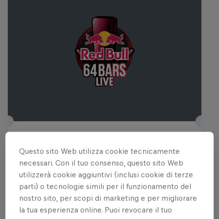
Red Bull 64 Bars Live
Questo sito Web utilizza cookie tecnicamente
3 Ottobre 2026
necessari. Con il tuo consenso, questo sito Web
Taranto, Italia
utilizzerà cookie aggiuntivi (inclusi cookie di terze
parti) o tecnologie simili per il funzionamento del
MUSICA
nostro sito, per scopi di marketing e per migliorare
la tua esperienza online. Puoi revocare il tuo
Tickets available