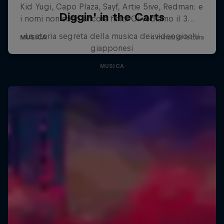
Diggin' in the Carts
La storia segreta della musica dei videogiochi
giapponesi
MUSICA