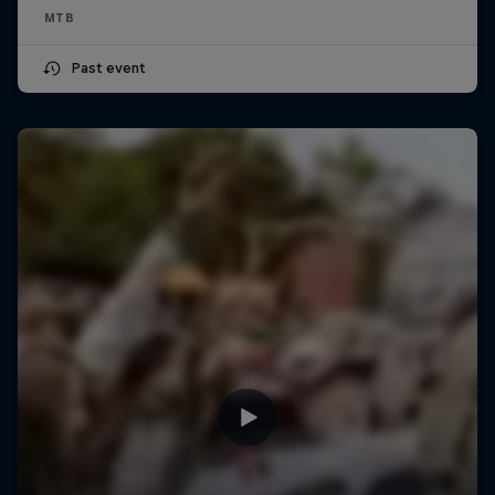
MTB
Past event