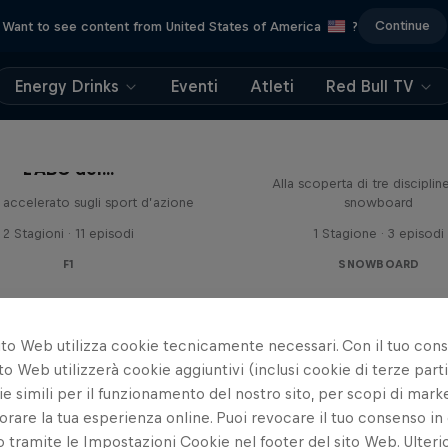
Continue
Want to see content from United States of America
?
Energy Drinks
Eventi
Atleti
Red Bull TV
Brothers McMorr
L'ABC del...
Alla scoperta di tre disciplin
accelerato sugli sport d’azione
snowboard
2 Stagioni · 11 episodi
1 Stagione · 3 episodi
F1
SNOWBOARD
ito Web utilizza cookie tecnicamente necessari. Con il tuo con
to Web utilizzerà cookie aggiuntivi (inclusi cookie di terze parti
e simili per il funzionamento del nostro sito, per scopi di mark
orare la tua esperienza online. Puoi revocare il tuo consenso in 
ramite le Impostazioni Cookie nel footer del sito Web. Ulterio