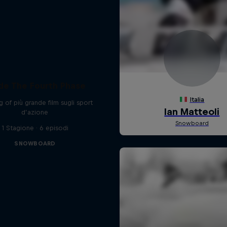
ide The Fourth Phase
ng of più grande film sugli sport
d’azione
1 Stagione · 6 episodi
SNOWBOARD