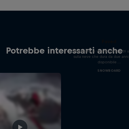
Paved
Potrebbe interessarti anche
Preparatevi a vivere senza filtri 
sulla neve che dura da due anni
disponibile …
SNOWBOARD