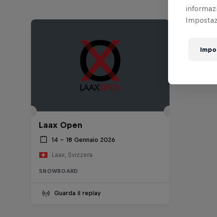
informazi
Impostazi
Impo
Laax Open
14 – 18 Gennaio 2026
Laax, Svizzera
SNOWBOARD
Guarda il replay