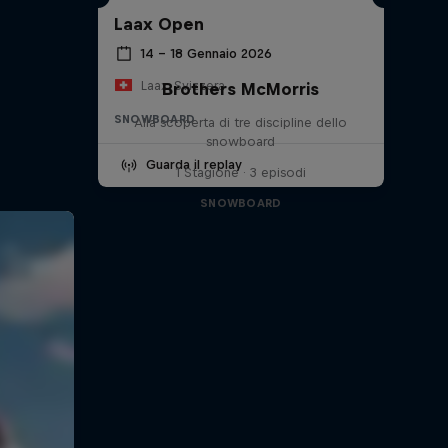
Laax Open
14 – 18 Gennaio 2026
Laax, Svizzera
Brothers McMorris
SNOWBOARD
Alla scoperta di tre discipline dello
snowboard
Guarda il replay
1 Stagione · 3 episodi
SNOWBOARD