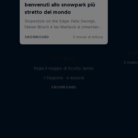
Ins
All Day SJ
Il maki
Segui il viaggio di Scotty James
1 Stagione · 6 episodi
SNOWBOARD