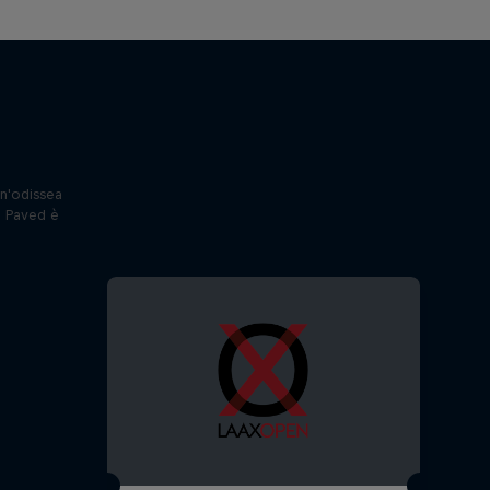
un'odissea
: Paved è