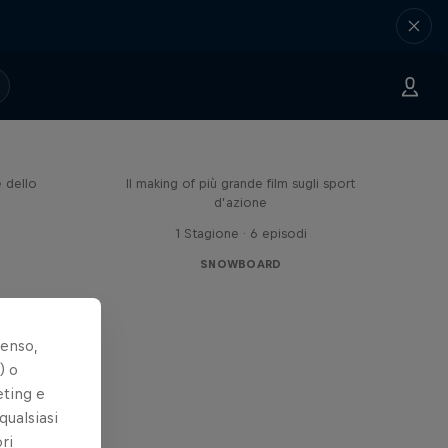
is
Inside The Fourth Phase
e dello
Il making of più grande film sugli sport
d’azione
1 Stagione · 6 episodi
SNOWBOARD
senso,
) o
eting e
qualsiasi
ri