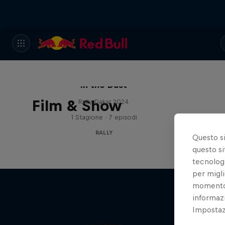
In the Dust
Film & Show
Rally Dakar 2024
1 Stagione · 7 episodi
RALLY
Questo s
questo si
tecnologi
per migli
momento t
informazi
Impostazi