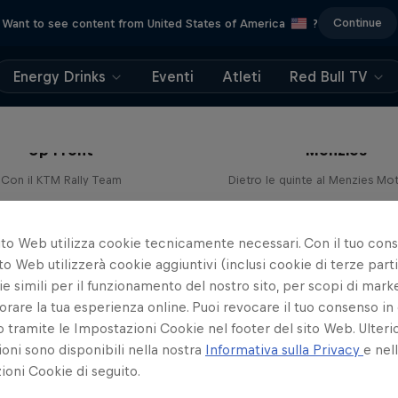
Continue
Want to see content from United States of America
?
Energy Drinks
Eventi
Atleti
Red Bull TV
Drivin’ Dirty with B
Up Front
Menzies
Con il KTM Rally Team
Dietro le quinte al Menzies Mo
2 Stagioni · 3 episodi
1 Stagione · 7 episodi
RALLY
RALLY
ito Web utilizza cookie tecnicamente necessari. Con il tuo con
to Web utilizzerà cookie aggiuntivi (inclusi cookie di terze parti
e simili per il funzionamento del nostro sito, per scopi di mark
orare la tua esperienza online. Puoi revocare il tuo consenso in 
ramite le Impostazioni Cookie nel footer del sito Web. Ulterio
oni sono disponibili nella nostra
Informativa sulla Privacy
e nel
oni Cookie di seguito.