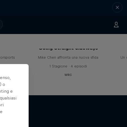
ryce
Going Straight Sideways
torsports
Mike Chen affronta una nuova sfida
Un 
1 Stagione · 4 episodi
WRC
senso,
) o
eting e
qualsiasi
ri
le