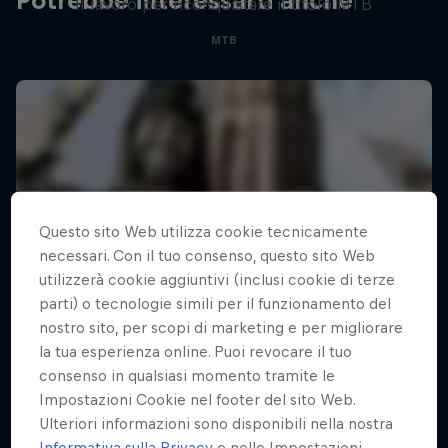
Potrebbe interessarti anche
Il lavoro per riconquistare il titolo MTB
MTB
Questo sito Web utilizza cookie tecnicamente
necessari. Con il tuo consenso, questo sito Web
utilizzerà cookie aggiuntivi (inclusi cookie di terze
parti) o tecnologie simili per il funzionamento del
nostro sito, per scopi di marketing e per migliorare
la tua esperienza online. Puoi revocare il tuo
consenso in qualsiasi momento tramite le
Impostazioni Cookie nel footer del sito Web.
Ulteriori informazioni sono disponibili nella nostra
Informativa sulla Privacy
e nelle Impostazioni