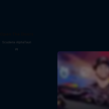
Open The Doors
Scuderia AlphaTauri
F1