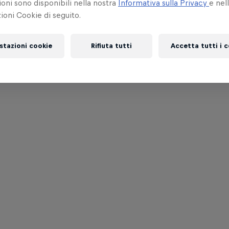
oni sono disponibili nella nostra
Informativa sulla Privacy
e nel
oni Cookie di seguito.
stazioni cookie
Rifiuta tutti
Accetta tutti i 