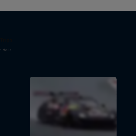
Trips
i della