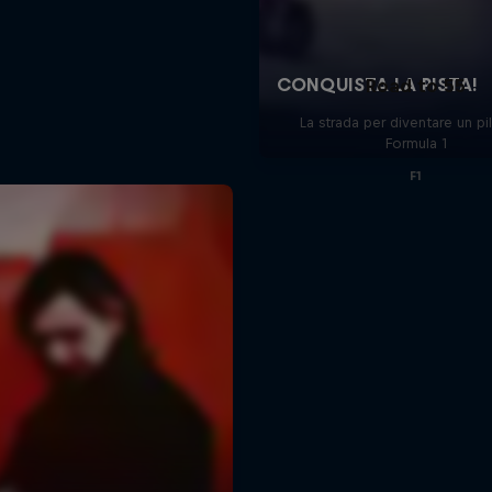
Road to 55
La strada per diventare un pi
Formula 1
F1