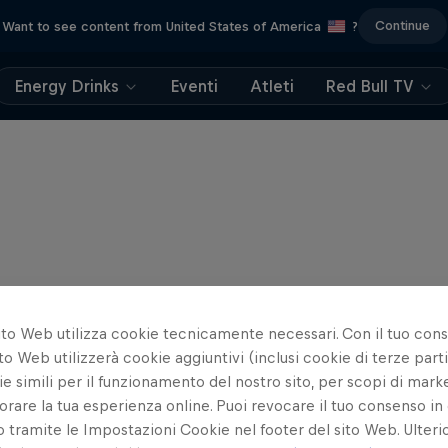
Continue
Want to see content from United States of America
?
Energy Drinks
Eventi
Atleti
Red Bull TV
ito Web utilizza cookie tecnicamente necessari. Con il tuo con
to Web utilizzerà cookie aggiuntivi (inclusi cookie di terze parti
e simili per il funzionamento del nostro sito, per scopi di mark
orare la tua esperienza online. Puoi revocare il tuo consenso in 
ramite le Impostazioni Cookie nel footer del sito Web. Ulterio