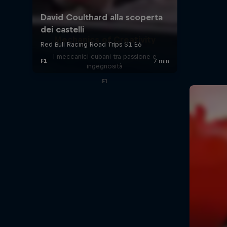
Mechanics of Creativity
I meccanici cubani tra passione e
ingegnosità
F1