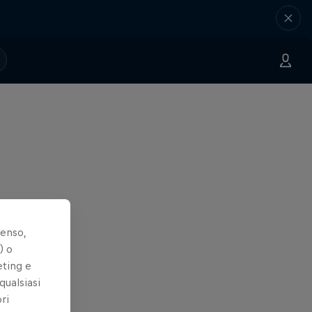
senso,
) o
eting e
qualsiasi
ri