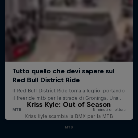
Kriss Kyle: Out of Season
Kriss Kyle scambia la BMX per la MTB
MTB