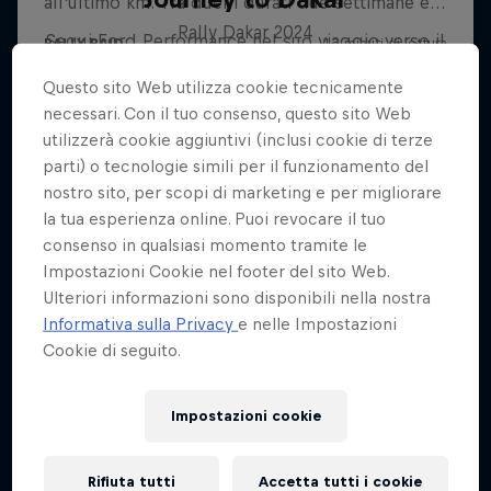
Rally Dakar 2024
Segui Ford Performance nel suo viaggio verso il
Rally Dakar 2025
1 Stagione · 7 episodi
Questo sito Web utilizza cookie tecnicamente
1 Stagione · 4 episodi
RALLY
necessari. Con il tuo consenso, questo sito Web
utilizzerà cookie aggiuntivi (inclusi cookie di terze
RALLY RAID
parti) o tecnologie simili per il funzionamento del
nostro sito, per scopi di marketing e per migliorare
la tua esperienza online. Puoi revocare il tuo
consenso in qualsiasi momento tramite le
Impostazioni Cookie nel footer del sito Web.
Ulteriori informazioni sono disponibili nella nostra
Informativa sulla Privacy
e nelle Impostazioni
Cookie di seguito.
Impostazioni cookie
Rifiuta tutti
Accetta tutti i cookie