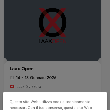
Laax Open
14 – 18 Gennaio 2026
Laax, Svizzera
SNOWBOARD
Questo sito Web utilizza cookie tecnicamente
Guarda il replay
necessari. Con il tuo consenso, questo sito Web