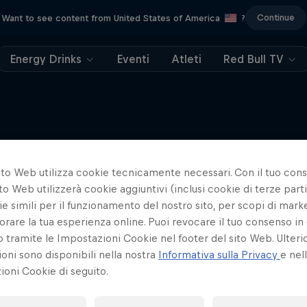
Continue
Want to see content from United States of America
?
Energy Drinks
Eventi
Atleti
Red Bull TV
Potrebbe interessarti anche
ito Web utilizza cookie tecnicamente necessari. Con il tuo con
to Web utilizzerà cookie aggiuntivi (inclusi cookie di terze parti
e simili per il funzionamento del nostro sito, per scopi di mark
orare la tua esperienza online. Puoi revocare il tuo consenso in 
ramite le Impostazioni Cookie nel footer del sito Web. Ulterio
oni sono disponibili nella nostra
Informativa sulla Privacy
e nel
oni Cookie di seguito.