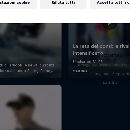
stazioni cookie
Rifiuta tutti
Accetta tutti i 
Uncharted
Il viaggio di Jimmy Spithill ne
1 Stagione · 3 episodi
SAILING