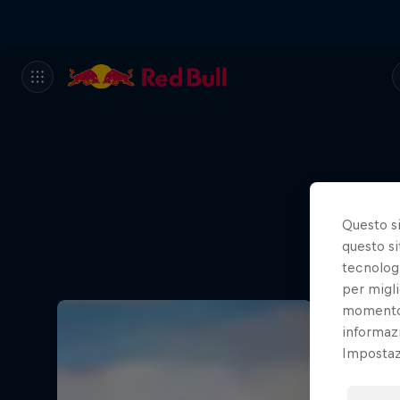
Questo s
questo si
tecnologi
per migli
momento t
informazi
Impostazi