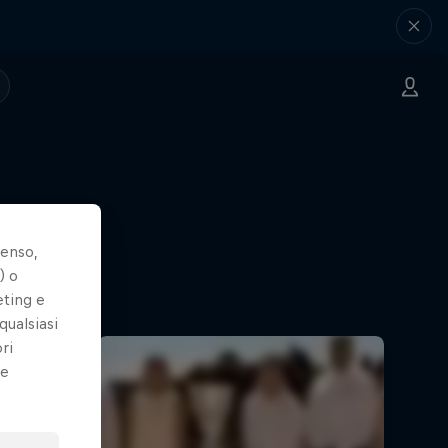
senso,
) o
eting e
qualsiasi
ri
le