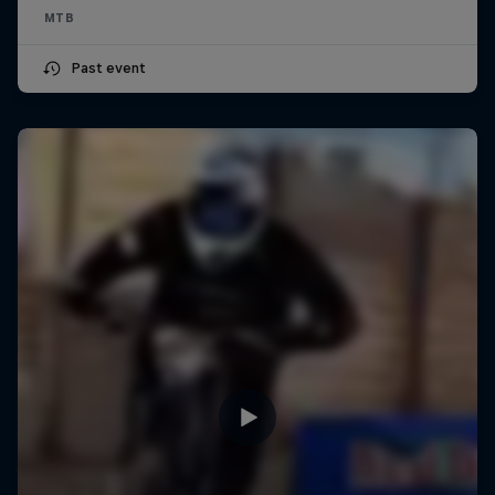
MTB
Past event