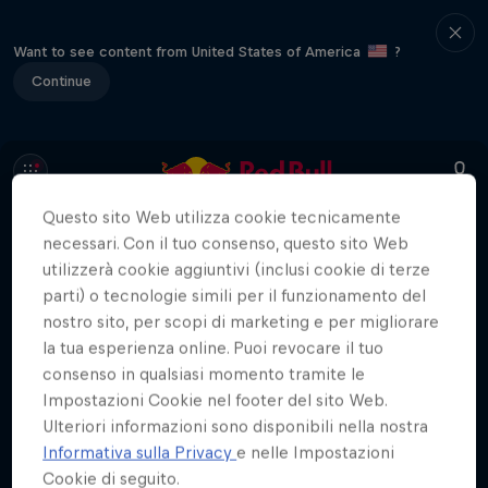
Want to see content from United States of America
?
Continue
L'ABC del...
Questo sito Web utilizza cookie tecnicamente
necessari. Con il tuo consenso, questo sito Web
Un corso accelerato sugli sport d’azione
utilizzerà cookie aggiuntivi (inclusi cookie di terze
Potrebbe interessarti anche
parti) o tecnologie simili per il funzionamento del
2 Stagioni · 11 episodi
nostro sito, per scopi di marketing e per migliorare
F1
la tua esperienza online. Puoi revocare il tuo
consenso in qualsiasi momento tramite le
Impostazioni Cookie nel footer del sito Web.
Ulteriori informazioni sono disponibili nella nostra
Informativa sulla Privacy
e nelle Impostazioni
Cookie di seguito.