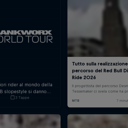
iori rider al mondo della
 slopestyle si danno
3 Tappe
aglia in Nuova Zelanda,
ria, Australia e Canada.