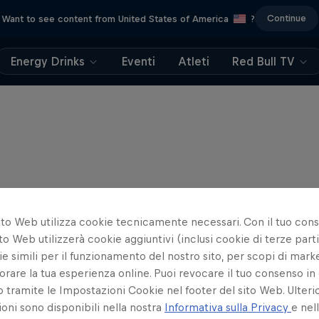
Continue
Want to see content from United States of America
?
Energy Drinks
Eventi
Atleti
Red Bull TV
ito Web utilizza cookie tecnicamente necessari. Con il tuo con
to Web utilizzerà cookie aggiuntivi (inclusi cookie di terze parti
e simili per il funzionamento del nostro sito, per scopi di mark
orare la tua esperienza online. Puoi revocare il tuo consenso in 
ramite le Impostazioni Cookie nel footer del sito Web. Ulterio
oni sono disponibili nella nostra
Informativa sulla Privacy
e nel