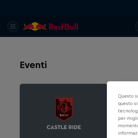
Eventi
Questo s
questo si
tecnologi
per migli
momento t
informazi