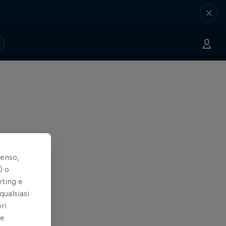
senso,
) o
eting e
qualsiasi
ri
le