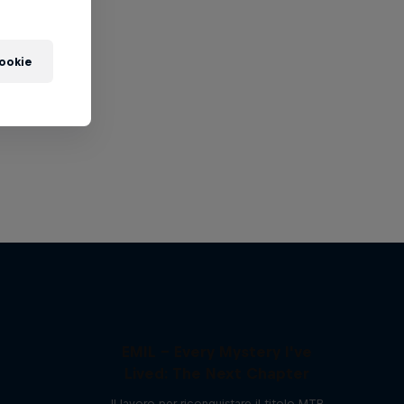
cookie
EMIL – Every Mystery I've
Lived: The Next Chapter
Il lavoro per riconquistare il titolo MTB