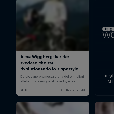
I migl
MTB
batt
Aust