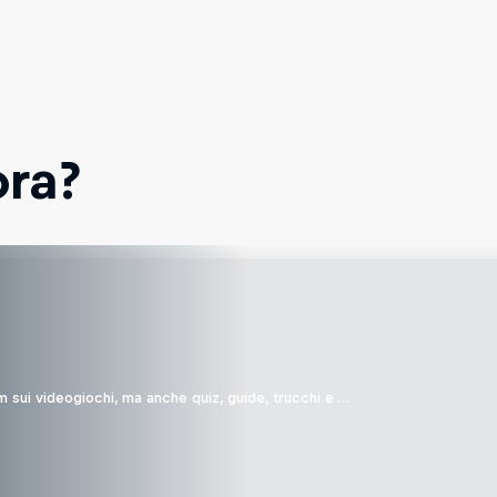
ora?
film sui videogiochi, ma anche quiz, guide, trucchi e …