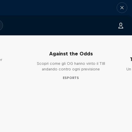
Against the Odds
er
Scopri come gli OG hanno vinto il TI8
andando contro ogni previsione
Un 
ESPORTS