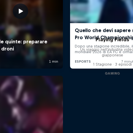
Playing Fields
Un viaggio nell'industria vide
giapponese
1 Stagione · 3 episodi
GAMING