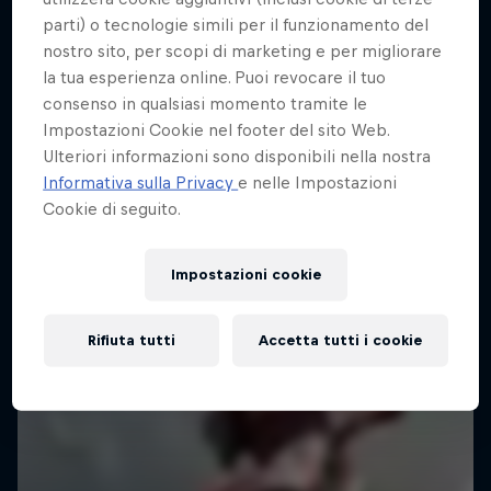
Nuts and Boltons
parti) o tecnologie simili per il funzionamento del
Un corso accelerato sugli sport d’azione
nostro sito, per scopi di marketing e per migliorare
Il viaggio WESS 2019 di Paul Bolton
2 Stagioni · 11 episodi
la tua esperienza online. Puoi revocare il tuo
consenso in qualsiasi momento tramite le
1 Stagione · 14 episodi
F1
Impostazioni Cookie nel footer del sito Web.
MOTORBIKE ENDURO
Ulteriori informazioni sono disponibili nella nostra
Informativa sulla Privacy
e nelle Impostazioni
Cookie di seguito.
Impostazioni cookie
Rifiuta tutti
Accetta tutti i cookie