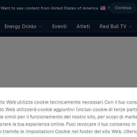
Continue
Want to see content from United States of America
?
Energy Drinks
Eventi
Atleti
Red Bull TV
ito Web utilizza cookie tecnicamente necessari. Con il tuo con
to Web utilizzerà cookie aggiuntivi (inclusi cookie di terze parti
e simili per il funzionamento del nostro sito, per scopi di mark
orare la tua esperienza online. Puoi revocare il tuo consenso in 
ramite le Impostazioni Cookie nel footer del sito Web. Ulterio