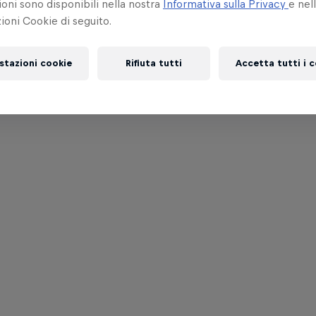
oni sono disponibili nella nostra
Informativa sulla Privacy
e nel
oni Cookie di seguito.
stazioni cookie
Rifiuta tutti
Accetta tutti i 