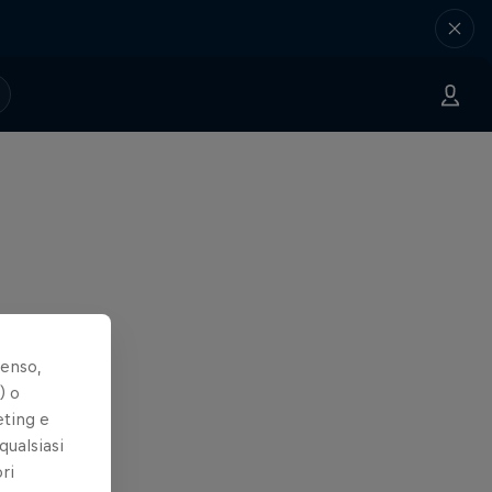
senso,
) o
eting e
qualsiasi
ri