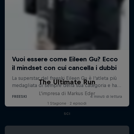
The Ultimate Run
L'impresa di Markus Eder
1 Stagione · 2 episodi
SCI