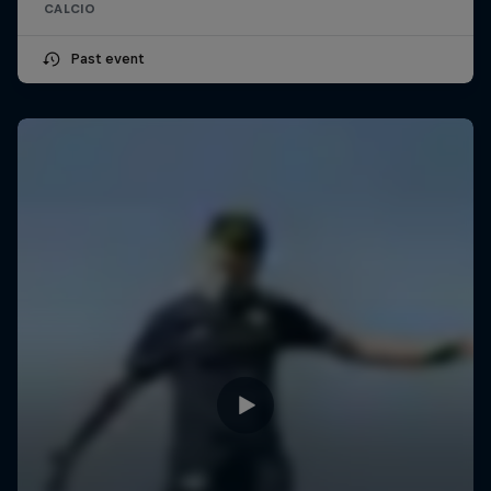
CALCIO
Past event