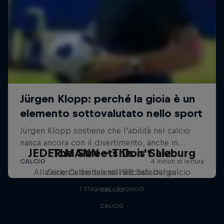
JEDER.MANN - This is Salzburg
The Streets Don't Lie
Alla ricerca dei talenti nascosti del calcio
Serie Calcistica sull'RB Salisburgo
1 Stagione · 3 episodi
CALCIO
CALCIO