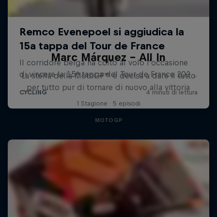
Marc Márquez – All In
La stella della MotoGP™ è decisa a dare il tutto
per tutto pur di tornare di nuovo alla vittoria
1 Stagione · 5 episodi
MOTOGP