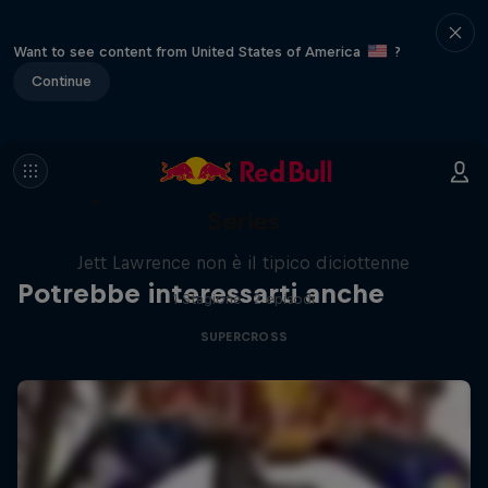
Want to see content from United States of America
?
Continue
Flight Plan: The Jett Lawrence
Series
Jett Lawrence non è il tipico diciottenne
Potrebbe interessarti anche
1 Stagione · 2 episodi
SUPERCROSS