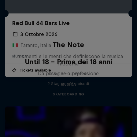
Red Bull 64 Bars Live
3 Ottobre 2026
The Note
Taranto, Italia
I momenti e le menti che definiscono la musica
MUSICA
Until 18 - Prima dei 18 anni
moderna
Tickets available
Da passione a professione
1 Stagione · 2 episodi
2 Stagioni · 14 episodi
MUSICA
SKATEBOARDING