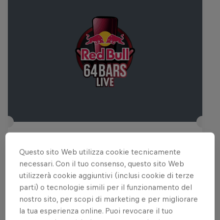
Red Bull 64 Bars Live
Questo sito Web utilizza cookie tecnicamente
3 Ottobre 2026
necessari. Con il tuo consenso, questo sito Web
Taranto, Italia
utilizzerà cookie aggiuntivi (inclusi cookie di terze
parti) o tecnologie simili per il funzionamento del
MUSICA
nostro sito, per scopi di marketing e per migliorare
la tua esperienza online. Puoi revocare il tuo
Tickets available