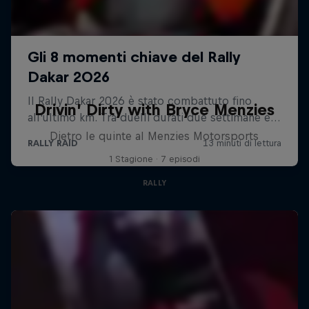
Drivin’ Dirty with Bryce Menzies
Dietro le quinte al Menzies Motorsports
1 Stagione · 7 episodi
RALLY