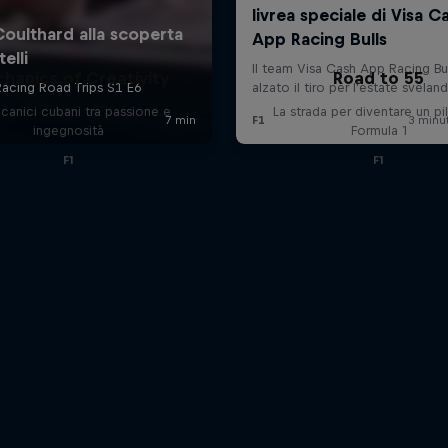
hanics of Creativity
Road to 55
canici cubani tra passione e
La strada per diventare un pi
ingegnosità
Formula 1
F1
F1