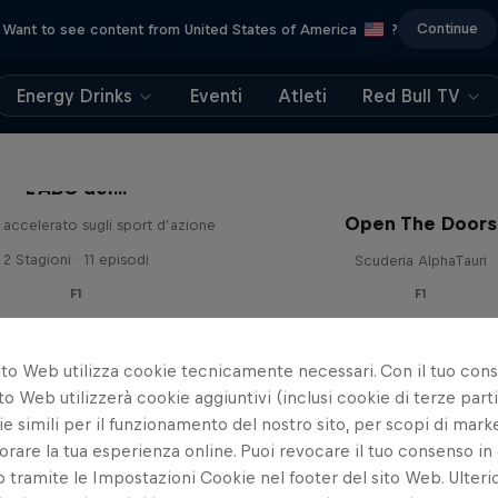
Continue
Want to see content from United States of America
?
Energy Drinks
Eventi
Atleti
Red Bull TV
L'ABC del...
Open The Doors
accelerato sugli sport d’azione
2 Stagioni · 11 episodi
Scuderia AlphaTauri
F1
F1
ito Web utilizza cookie tecnicamente necessari. Con il tuo con
to Web utilizzerà cookie aggiuntivi (inclusi cookie di terze parti
e simili per il funzionamento del nostro sito, per scopi di mark
orare la tua esperienza online. Puoi revocare il tuo consenso in 
ramite le Impostazioni Cookie nel footer del sito Web. Ulterio