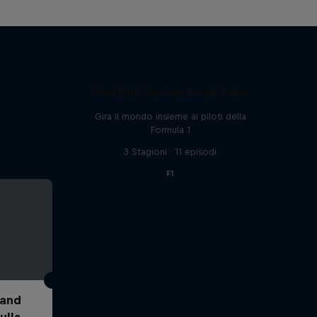
Red Bull Racing Road Trips
Gira il mondo insieme ai piloti della
Formula 1
3 Stagioni · 11 episodi
F1
 and
ulls