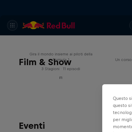
Red Bull Racing Road Trips
Gira il mondo insieme ai piloti della
Film & Show
Formula 1
Un corso 
3 Stagioni · 11 episodi
F1
Questo s
questo si
tecnologi
per migli
Eventi
momento t