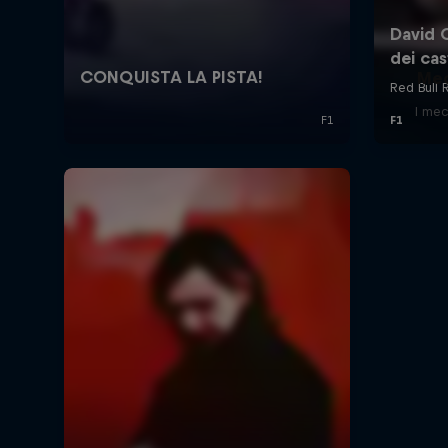
Mec
I mec