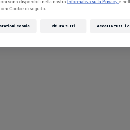
oni sono disponibili nella nostra
Informativa sulla Privacy
e nel
oni Cookie di seguito.
stazioni cookie
Rifiuta tutti
Accetta tutti i 