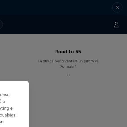
Road to 55
La strada per diventare un pilota di
Formula 1
F1
senso,
) o
eting e
qualsiasi
ri