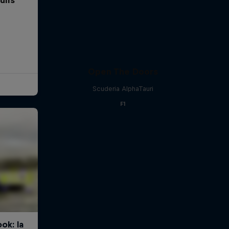
Open The Doors
Scuderia AlphaTauri
F1