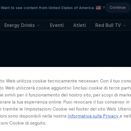
Continue
Want to see content from United States of America
?
Energy Drinks
Eventi
Atleti
Red Bull TV
Tunnel Pass
Potrebbe interessarti anche
L'impresa del pilota Dario Cos
ito Web utilizza cookie tecnicamente necessari. Con il tuo con
documentario sarà disponibile
ottobre
to Web utilizzerà cookie aggiuntivi (inclusi cookie di terze parti
e simili per il funzionamento del nostro sito, per scopi di mark
AIR RACE
orare la tua esperienza online. Puoi revocare il tuo consenso in 
ramite le Impostazioni Cookie nel footer del sito Web. Ulterio
oni sono disponibili nella nostra
Informativa sulla Privacy
e nel
oni Cookie di seguito.