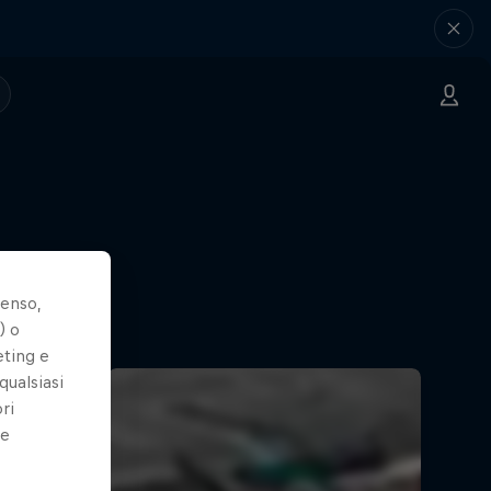
ta - Il
senso,
 dal 13
) o
eting e
qualsiasi
ri
le