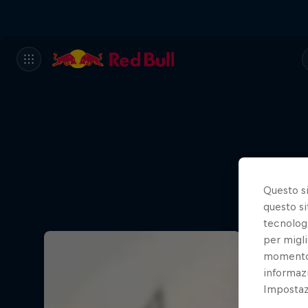
Questo s
questo si
tecnologi
per migli
momento t
informazi
Impostazi