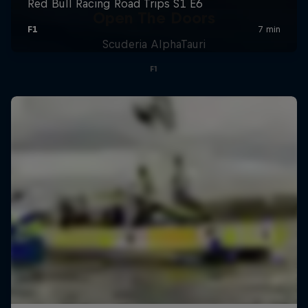
Open The Doors
Scuderia AlphaTauri
F1