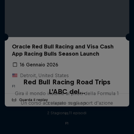
Oracle Red Bull Racing and Visa Cash
App Racing Bulls Season Launch
16 Gennaio 2026
Detroit, United States
Red Bull Racing Road Trips
F1
L'ABC del...
Gira il mondo insieme ai piloti della Formula 1
Guarda il replay
Un corso accelerato sugli sport d’azione
3 Stagioni · 11 episodi
2 Stagioni · 11 episodi
F1
F1