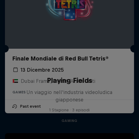
Finale Mondiale di Red Bull Tetris®
13 Dicembre 2025
Playing Fields
Dubai Frame, Emirati Arabi Uniti
Un viaggio nell'industria videoludica
GAMES
giapponese
Past event
1 Stagione · 3 episodi
GAMING