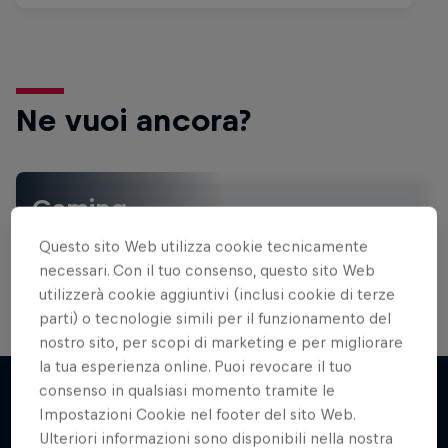
Ne vuoi ancora?
Gaming
Sali di livello con news, articoli, serie e film sui
Questo sito Web utilizza cookie tecnicamente
videogiochi, ma anche quiz, guide, trucchi e …
necessari. Con il tuo consenso, questo sito Web
utilizzerà cookie aggiuntivi (inclusi cookie di terze
parti) o tecnologie simili per il funzionamento del
nostro sito, per scopi di marketing e per migliorare
la tua esperienza online. Puoi revocare il tuo
consenso in qualsiasi momento tramite le
Impostazioni Cookie nel footer del sito Web.
Potrebbe interessarti anche
Ulteriori informazioni sono disponibili nella nostra