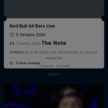
Red Bull 64 Bars Live
3 Ottobre 2026
The Note
Taranto, Italia
I momenti e le menti che definiscono la musica
MUSICA
moderna
Tickets available
1 Stagione · 2 episodi
MUSICA