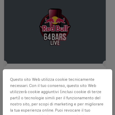
Red Bull 64 Bars Live
Questo sito Web utilizza cookie tecnicamente
3 Ottobre 2026
necessari. Con il tuo consenso, questo sito Web
Taranto, Italia
utilizzerà cookie aggiuntivi (inclusi cookie di terze
parti) o tecnologie simili per il funzionamento del
MUSICA
nostro sito, per scopi di marketing e per migliorare
la tua esperienza online. Puoi revocare il tuo
Tickets available