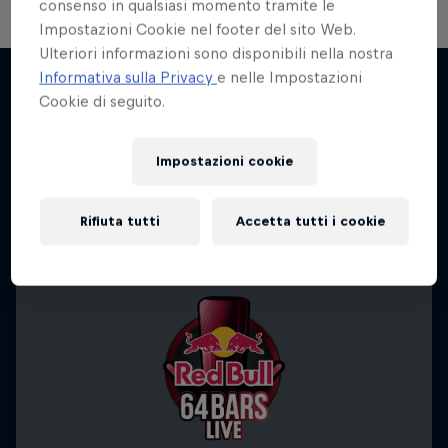
consenso in qualsiasi momento tramite le
Impostazioni Cookie nel footer del sito Web.
Ulteriori informazioni sono disponibili nella nostra
Until 18 - Prima dei 18 anni
Informativa sulla Privacy
e nelle Impostazioni
Cookie di seguito.
Da passione a professione
Potrebbe interessarti anche
2 Stagioni · 14 episodi
Impostazioni cookie
SKATEBOARDING
Rifiuta tutti
Accetta tutti i cookie