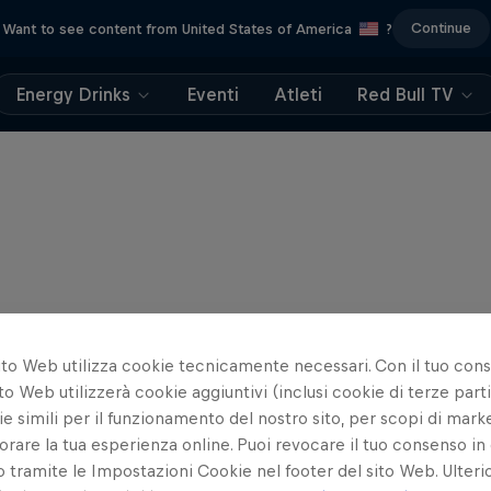
Continue
Want to see content from United States of America
?
Energy Drinks
Eventi
Atleti
Red Bull TV
ito Web utilizza cookie tecnicamente necessari. Con il tuo con
to Web utilizzerà cookie aggiuntivi (inclusi cookie di terze parti
e simili per il funzionamento del nostro sito, per scopi di mark
orare la tua esperienza online. Puoi revocare il tuo consenso in 
ramite le Impostazioni Cookie nel footer del sito Web. Ulterio