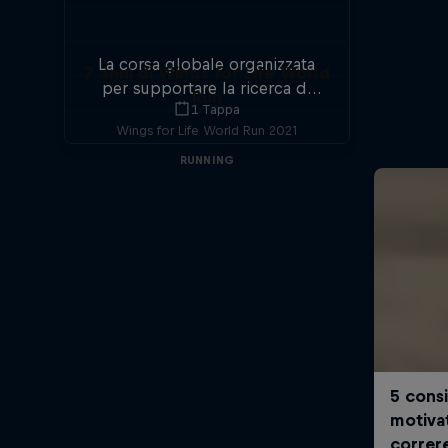
La corsa globale organizzata
7 anni di Wings for Life World
per supportare la ricerca di
Run
1 Tappa
una cura alle lesioni al midollo
Wings for Life World Run 2021
spinale torna per un'altra
entusiasmante edizione.
RUNNING