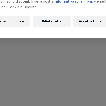
oni sono disponibili nella nostra
Informativa sulla Privacy
e nel
oni Cookie di seguito.
stazioni cookie
Rifiuta tutti
Accetta tutti i 