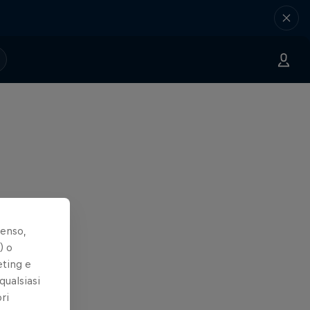
senso,
) o
eting e
qualsiasi
ri