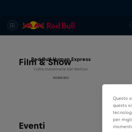
Red Bull Human Express
Film & Show
L'ultra-maratoneta Karl Meltzer
RUNNING
Questo s
questo si
tecnologi
per migli
Eventi
momento t