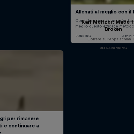
Karl Meltzer: Made 
Broken
Correre sull'Appalachian T
ULTRARUNNING