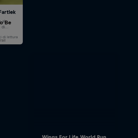
to Be
rail
Wings For Life World Run