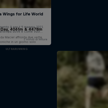
 Day, 4061m & 4478m
nda Maciel affronta due vette
coniche in un giorno solo
ULTRARUNNING