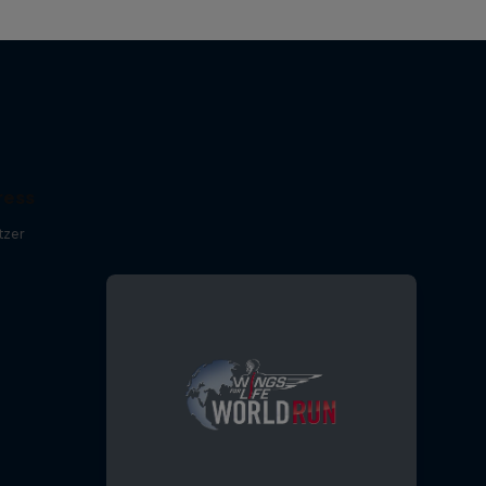
ress
tzer