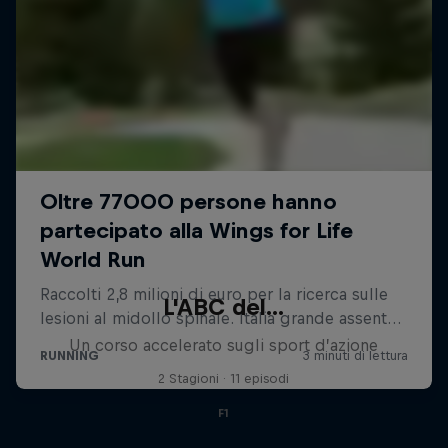
L'ABC del...
Un corso accelerato sugli sport d’azione
2 Stagioni · 11 episodi
F1