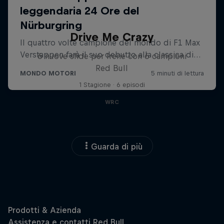
Drive Me Crazy
6 nuove sfide per Irene con 6 campioni
Red Bull
1 Stagione · 6 episodi
WRC
Guarda di più