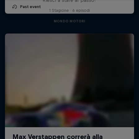
Past event
1 Stagione · 6 episodi
MONDO MOTORI