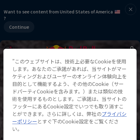
Want to see content from United States of America
?
Continue
”このウェブサイトは、技術上必要なCookieを使用
します。あなたのご承諾があれば、当サイトがマー
ケティングおよびユーザーのオンライン体験向上を
目的として機能するよう、その他のCookie（サー
ドパーティCookieを含みます。）または類似の技
術を使用するものとします。ご承諾は、当サイトの
フッターにあるCookie設定でいつでも取り消すこ
とができます。さらに詳しくは、弊社の
プライバシ
ーポリシー
とすぐ下のCookie設定をご覧くださ
い。