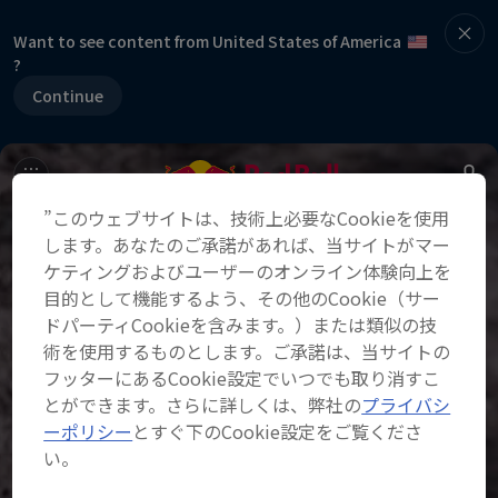
Want to see content from United States of America
?
Continue
”このウェブサイトは、技術上必要なCookieを使用
します。あなたのご承諾があれば、当サイトがマー
ケティングおよびユーザーのオンライン体験向上を
目的として機能するよう、その他のCookie（サー
ドパーティCookieを含みます。）または類似の技
術を使用するものとします。ご承諾は、当サイトの
フッターにあるCookie設定でいつでも取り消すこ
とができます。さらに詳しくは、弊社の
プライバシ
ーポリシー
とすぐ下のCookie設定をご覧くださ
い。