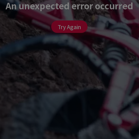
An unexpected error occurred
Try Again