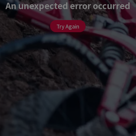
An unexpected error occurred
Try Again