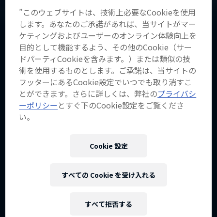
オランダ
·
スピードスケート
”このウェブサイトは、技術上必要なCookieを使用
します。あなたのご承諾があれば、当サイトがマー
ケティングおよびユーザーのオンライン体験向上を
目的として機能するよう、その他のCookie（サー
2014年の世界王座獲得以来、数多
ドパーティCookieを含みます。）または類似の技
のビッグイベントでトロフィーを獲
術を使用するものとします。ご承諾は、当サイトの
得してきたオランダ人中距離スピー
フッターにあるCookie設定でいつでも取り消すこ
とができます。さらに詳しくは、弊社の
プライバシ
ドスケーター
ーポリシー
とすぐ下のCookie設定をご覧くださ
い。
生年月日
Cookie 設定
1989年11月10日
出身地
すべての Cookie を受け入れる
ライデン
年齢
すべて拒否する
36